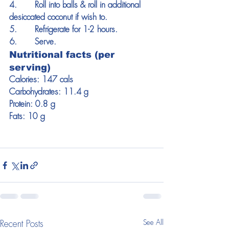
4.       Roll into balls & roll in additional 
desiccated coconut if wish to.
5.       Refrigerate for 1-2 hours.
6.       Serve.
Nutritional facts (per 
serving)
Calories: 147 cals
Carbohydrates: 11.4 g
Protein: 0.8 g
Fats: 10 g
See All
Recent Posts