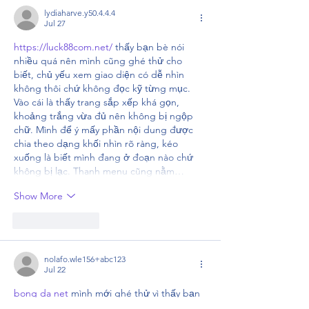
lydiaharve.y50.4.4.4
Jul 27
https://luck88com.net/
 thấy bạn bè nói 
nhiều quá nên mình cũng ghé thử cho 
biết, chủ yếu xem giao diện có dễ nhìn 
không thôi chứ không đọc kỹ từng mục. 
Vào cái là thấy trang sắp xếp khá gọn, 
khoảng trắng vừa đủ nên không bị ngộp 
chữ. Mình để ý mấy phần nội dung được 
chia theo dạng khối nhìn rõ ràng, kéo 
xuống là biết mình đang ở đoạn nào chứ 
không bị lạc. Thanh menu cũng nằm…
Show More
Like
Reply
nolafo.wle156+abc123
Jul 22
bong da net
 mình mới ghé thử vì thấy bạn 
bè nói hoài, kiểu vào xem cho biết thôi chứ 