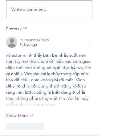
The Power of Po
Write a comment...
Protein Packed Over-
night Oats
Newest
laurasanms311989
5 days ago
x8.actor
 mình thấy bạn bè nhắc suốt nên 
tiện tay mở thử cho biết, kiểu vào xem giao 
diện thôi chứ không có ngồi đọc kỹ hay làm 
gì nhiều. Vừa vào cái là thấy trang sắp xếp 
khá dễ chịu, nhìn không bị rối mắt. Mình 
để ý họ chia nội dung thành từng khối rõ 
ràng nên lướt xuống là biết đang ở phần 
nào, không phải căng mắt tìm. Với lại mấy 
chỗ trình bày dạng bảng…
Show More
Like
Reply