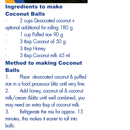
Ingredients to make 
Coconut Balls
·         2 cups Desiccated coconut + 
optional additional for rolling 180 g
·         1 cup Puffed rice 90 g
·         3 tbsp Coconut oil 50 g
·         3 tbsp Honey
·         3 tbsp Coconut milk 45 ml
Method to making Coconut 
Balls
1.       Place  desiccated coconut & puffed 
rice in a food processor blitz until very fine.
2.       Add honey, coconut oil & coconut 
milk/cream &blitz until well combined, you 
may need an extra tbsp of coconut milk.
3.       Refrigerate the mix for approx. 15 
minutes, this makes it easier to roll into 
balls.