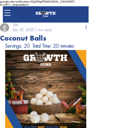
google-site-verification=fQq5HgIRSMnS3UH_1IShHGW7-
tLnUPY_JasjmwdkicU
Zak
Dec 20, 2023
1 min read
Coconut Balls
Servings: 20  Total Time: 20 minutes